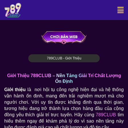
Bỏ
qua
nội
dung
789CLUB
-
Giới Thiệu
Giới Thiệu 789CLUB – Nền Tảng Giải Trí Chất Lượng
Ổn Định
Giới thiệu
là nơi hội tụ công nghệ hiện đại và hệ thống
vận hành ổn định, mang đến trải nghiệm mượt mà cho
người chơi. Với uy tín được khẳng định qua thời gian,
tương hiệu đang trở thành lựa chọn hàng đầu của cộng
đồng yêu thích giải trí trực tuyến. Hãy cùng
789CLUB
tìm
hiểu thêm ngay để khám phá lý do vì sao nền tảng này
luôn được đánh giá cao về chất lượng và độ tin cậy.