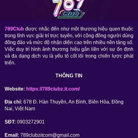
789Club
được nhắc đến như một thương hiệu quen thuộc
trong lĩnh vực giải trí trực tuyến, với cộng đồng người dùng
đông đảo và mức độ nhận diện cao trên nhiều nền tảng số.
Việc duy trì hình ảnh thương hiệu gắn liền với sự ổn định
và đa dạng dịch vụ là yếu tố cốt lõi trong chiến lược phát
triển.
THÔNG TIN
Website:
https://789clubz.it.com/
Địa chỉ:
678 Đ. Hàn Thuyên, An Bình, Biên Hòa, Đồng
Nai, Việt Nam
SĐT:
0903272901
Email:
789clubzitcom@gmail.com