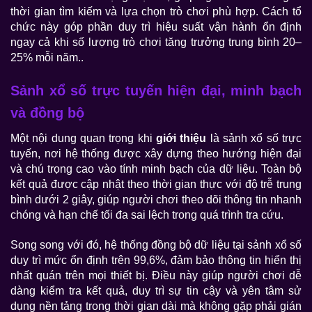
thời gian tìm kiếm và lựa chọn trò chơi phù hợp. Cách tổ
chức này góp phần duy trì hiệu suất vận hành ổn định
ngay cả khi số lượng trò chơi tăng trưởng trung bình 20–
25% mỗi năm..
Sảnh xổ số trực tuyến hiện đại, minh bạch
và đồng bộ
Một nội dung quan trọng khi
giới thiệu
là sảnh xổ số trực
tuyến, nơi hệ thống được xây dựng theo hướng hiện đại
và chú trọng cao vào tính minh bạch của dữ liệu. Toàn bộ
kết quả được cập nhật theo thời gian thực với độ trễ trung
bình dưới 2 giây, giúp người chơi theo dõi thông tin nhanh
chóng và hạn chế tối đa sai lệch trong quá trình tra cứu.
Song song với đó, hệ thống đồng bộ dữ liệu tại sảnh xổ số
duy trì mức ổn định trên 99,6%, đảm bảo thông tin hiển thị
nhất quán trên mọi thiết bị. Điều này giúp người chơi dễ
dàng kiểm tra kết quả, duy trì sự tin cậy và yên tâm sử
dụng nền tảng trong thời gian dài mà không gặp phải gián